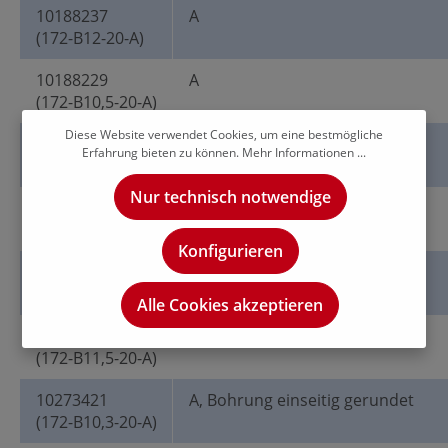
10188237
A
(172-B12-20-A)
10188229
A
(172-B10,5-20-A)
Diese Website verwendet Cookies, um eine bestmögliche
10188232
A
Erfahrung bieten zu können.
Mehr Informationen ...
(172-B11-20-A)
Nur technisch notwendige
10188227
A
(172-B10,2-20-A)
Konfigurieren
10188233
A
(172-B11,8-20-A)
Alle Cookies akzeptieren
10188235
A
(172-B11,5-20-A)
10273421
A, Bohrung einseitig gerundet
(172-B10,3-20-A)