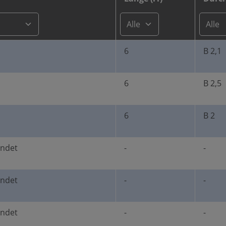
6
B 2,1
6
B 2,5
6
B 2
undet
-
-
undet
-
-
undet
-
-