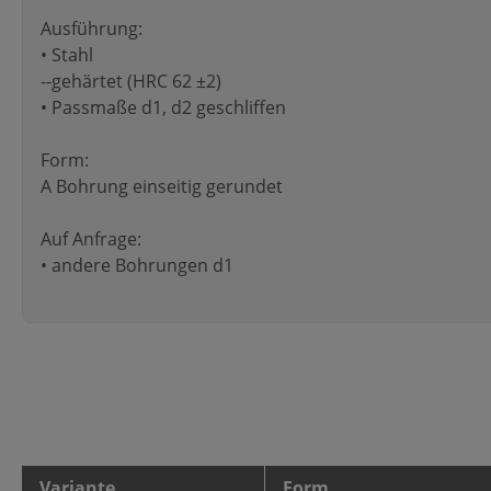
Ausführung:
• Stahl
--gehärtet (HRC 62 ±2)
• Passmaße d1, d2 geschliffen
Form:
A Bohrung einseitig gerundet
Auf Anfrage:
• andere Bohrungen d1
Variante
Form