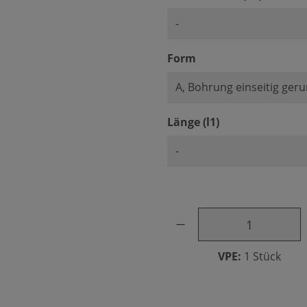
auswählen
Form
auswählen
Länge (l1)
Produkt Anzahl: Gib den ge
VPE:
1 Stück