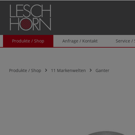
springen
Zur Hauptnavigation springen
Produkte / Shop
Anfrage / Kontakt
Service /
Produkte / Shop
11 Markenwelten
Ganter
Bildergalerie überspringen