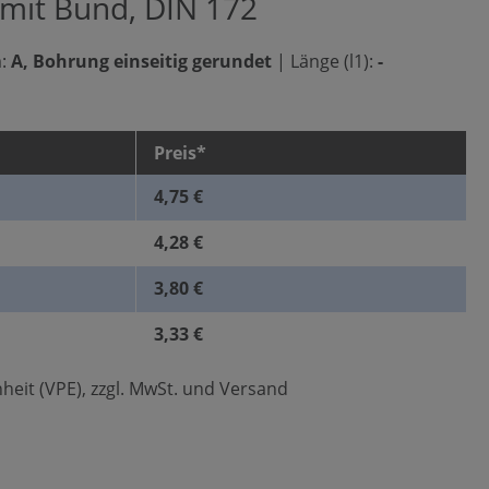
 mit Bund, DIN 172
:
A, Bohrung einseitig gerundet
|
Länge (l1):
-
Preis*
4,75 €
4,28 €
3,80 €
3,33 €
heit (VPE), zzgl. MwSt. und Versand
len