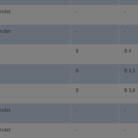
undet
-
-
undet
-
-
8
B 4
8
B 3,5
8
B 3,8
undet
-
-
undet
-
-