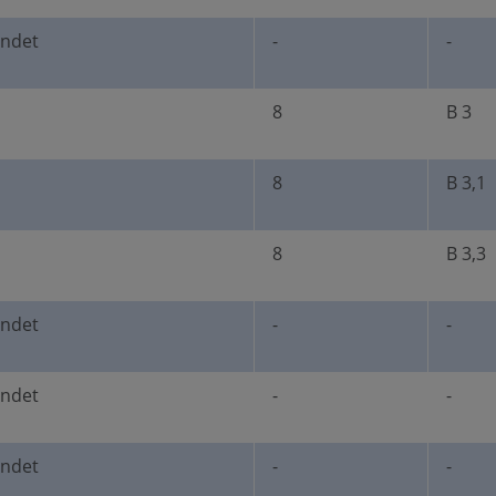
undet
-
-
8
B 3
8
B 3,1
8
B 3,3
undet
-
-
undet
-
-
undet
-
-