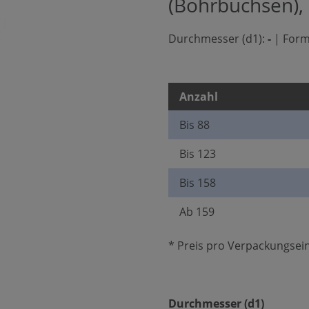
(Bohrbuchsen),
Durchmesser (d1):
-
|
Form
Anzahl
Bis
88
Bis
123
Bis
158
Ab
159
* Preis pro Verpackungsein
auswäh
Durchmesser (d1)