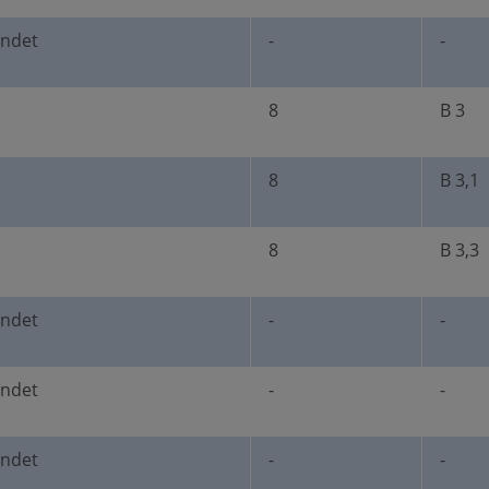
undet
-
-
8
B 3
8
B 3,1
8
B 3,3
undet
-
-
undet
-
-
undet
-
-