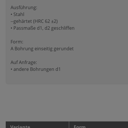
Ausführung:
• Stahl
--gehärtet (HRC 62 ±2)
• Passmaße d1, d2 geschliffen
Form:
A Bohrung einseitig gerundet
Auf Anfrage:
• andere Bohrungen d1
Variante
Form