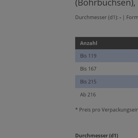
(Bohrbuchsen),
Durchmesser (d1):
-
|
Form
Anzahl
Bis
119
Bis
167
Bis
215
Ab
216
* Preis pro Verpackungsein
auswäh
Durchmesser (d1)