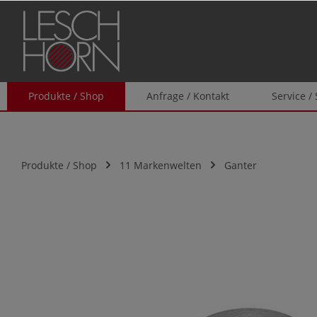
springen
Zur Hauptnavigation springen
Produkte / Shop
Anfrage / Kontakt
Service /
Produkte / Shop
11 Markenwelten
Ganter
Bildergalerie überspringen