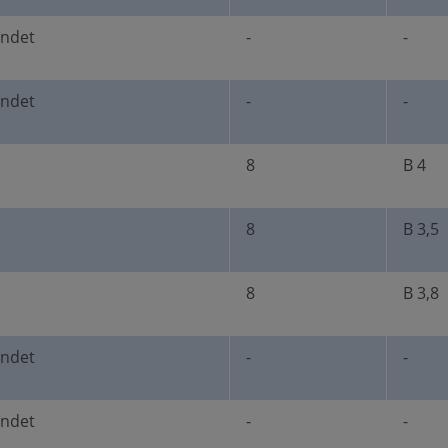
undet
-
-
undet
-
-
8
B 4
8
B 3,5
8
B 3,8
undet
-
-
undet
-
-