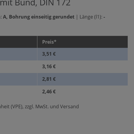
 mit Bund, DIN 172
:
A, Bohrung einseitig gerundet
|
Länge (l1):
-
Preis*
3,51 €
3,16 €
2,81 €
2,46 €
heit (VPE), zzgl. MwSt. und Versand
len