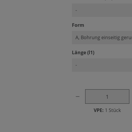
auswählen
Form
auswählen
Länge (l1)
Produkt Anzahl: Gib den ge
VPE:
1 Stück