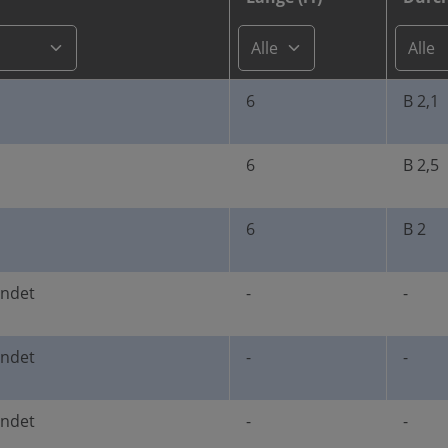
6
B 2,1
6
B 2,5
6
B 2
undet
-
-
undet
-
-
undet
-
-