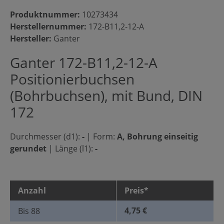
Produktnummer:
10273434
Herstellernummer:
172-B11,2-12-A
Hersteller:
Ganter
Ganter 172-B11,2-12-A
Positionierbuchsen
(Bohrbuchsen), mit Bund, DIN
172
Durchmesser (d1):
-
|
Form:
A, Bohrung einseitig
gerundet
|
Länge (l1):
-
Anzahl
Preis*
4,75 €
Bis
88