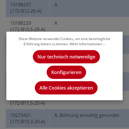
10188237
A
(172-B12-20-A)
10188229
A
(172-B10,5-20-A)
Diese Website verwendet Cookies, um eine bestmögliche
10188232
A
Erfahrung bieten zu können.
Mehr Informationen ...
(172-B11-20-A)
Nur technisch notwendige
10188227
A
(172-B10,2-20-A)
Konfigurieren
10188233
A
(172-B11,8-20-A)
Alle Cookies akzeptieren
10188235
A
(172-B11,5-20-A)
10273421
A, Bohrung einseitig gerundet
(172-B10,3-20-A)