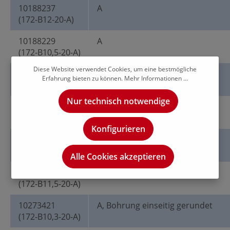
10188237
A
(172-B12-20-A)
10188229
A
(172-B10,5-20-A)
Diese Website verwendet Cookies, um eine bestmögliche
10188232
A
Erfahrung bieten zu können.
Mehr Informationen ...
(172-B11-20-A)
Nur technisch notwendige
10188227
A
(172-B10,2-20-A)
Konfigurieren
10188233
A
(172-B11,8-20-A)
Alle Cookies akzeptieren
10188235
A
(172-B11,5-20-A)
10273421
A, Bohrung einseitig gerundet
(172-B10,3-20-A)