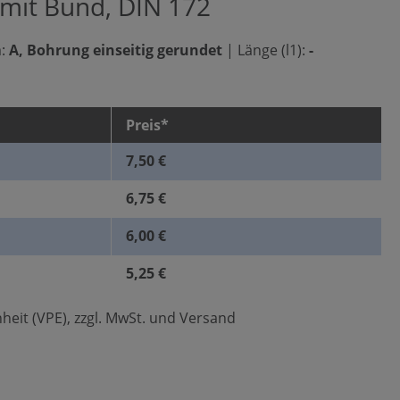
 mit Bund, DIN 172
:
A, Bohrung einseitig gerundet
|
Länge (l1):
-
Preis*
7,50 €
6,75 €
6,00 €
5,25 €
heit (VPE), zzgl. MwSt. und Versand
len