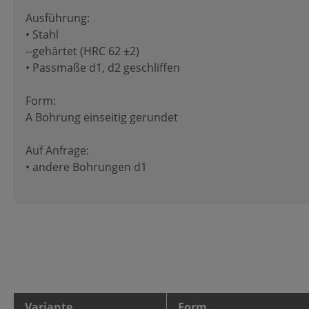
Ausführung:
• Stahl
--gehärtet (HRC 62 ±2)
• Passmaße d1, d2 geschliffen
Form:
A Bohrung einseitig gerundet
Auf Anfrage:
• andere Bohrungen d1
Variante
Form