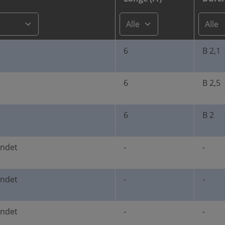
6
B 2,1
6
B 2,5
6
B 2
undet
-
-
undet
-
-
undet
-
-