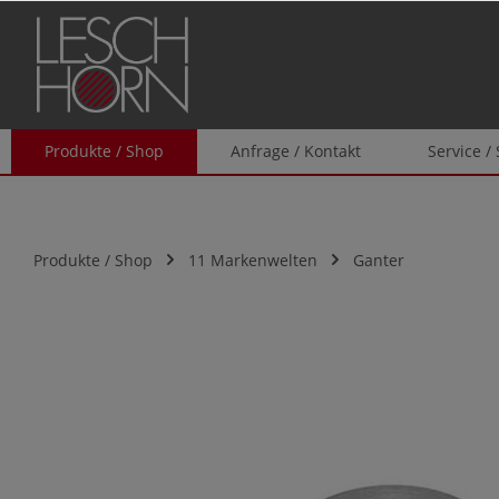
springen
Zur Hauptnavigation springen
Produkte / Shop
Anfrage / Kontakt
Service /
Produkte / Shop
11 Markenwelten
Ganter
Bildergalerie überspringen