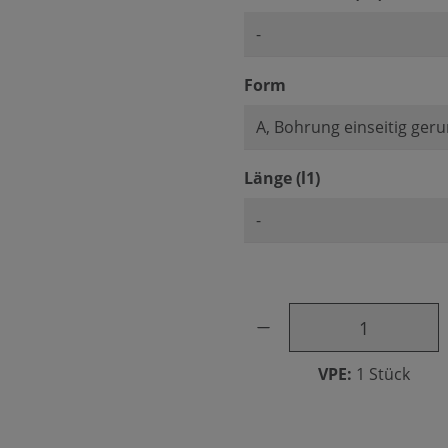
auswählen
Form
auswählen
Länge (l1)
Produkt Anzahl: Gib den ge
VPE:
1 Stück