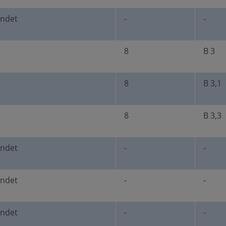
undet
-
-
8
B 3
8
B 3,1
8
B 3,3
undet
-
-
undet
-
-
undet
-
-