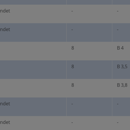
undet
-
-
undet
-
-
8
B 4
8
B 3,5
8
B 3,8
undet
-
-
undet
-
-