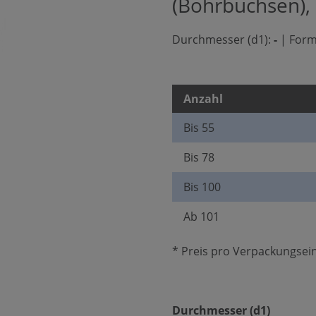
(Bohrbuchsen),
Durchmesser (d1):
-
|
Form
Anzahl
Bis
55
Bis
78
Bis
100
Ab
101
* Preis pro Verpackungsein
auswäh
Durchmesser (d1)