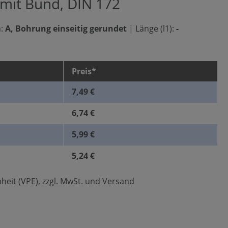
 mit Bund, DIN 172
:
A, Bohrung einseitig gerundet
|
Länge (l1):
-
Preis*
7,49 €
6,74 €
5,99 €
5,24 €
heit (VPE), zzgl. MwSt. und Versand
len