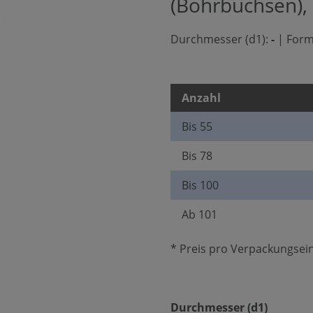
(Bohrbuchsen),
Durchmesser (d1):
-
|
Form
Anzahl
Bis
55
Bis
78
Bis
100
Ab
101
* Preis pro Verpackungsein
auswäh
Durchmesser (d1)