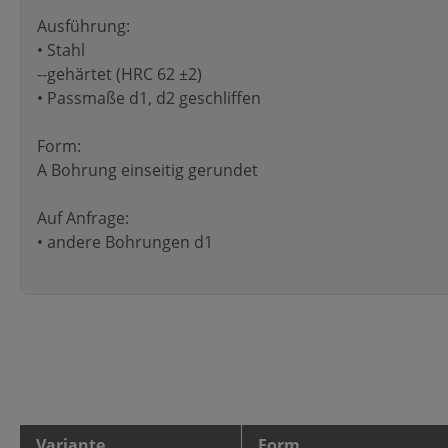
Ausführung:
• Stahl
--gehärtet (HRC 62 ±2)
• Passmaße d1, d2 geschliffen
Form:
A Bohrung einseitig gerundet
Auf Anfrage:
• andere Bohrungen d1
Variante
Form