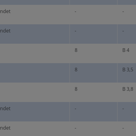
undet
-
-
undet
-
-
8
B 4
8
B 3,5
8
B 3,8
undet
-
-
undet
-
-