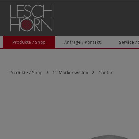
springen
Zur Hauptnavigation springen
Produkte / Shop
Anfrage / Kontakt
Service /
Produkte / Shop
11 Markenwelten
Ganter
Bildergalerie überspringen