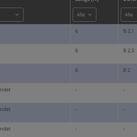
6
B 2,1
6
B 2,5
6
B 2
undet
-
-
undet
-
-
undet
-
-