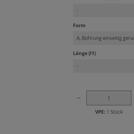
auswählen
Form
auswählen
Länge (l1)
Produkt Anzahl: Gib den ge
VPE:
1 Stück