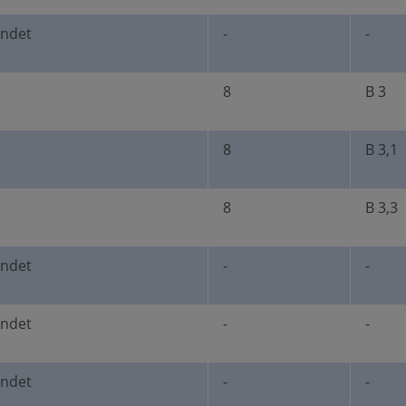
undet
-
-
8
B 3
8
B 3,1
8
B 3,3
undet
-
-
undet
-
-
undet
-
-