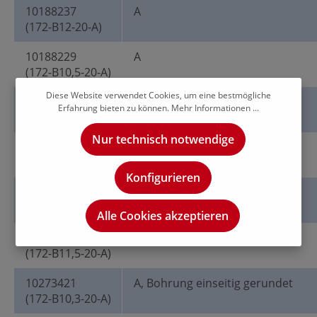
10188237
A
(172-B12-20-A)
10188229
A
(172-B10,5-20-A)
Diese Website verwendet Cookies, um eine bestmögliche
10188232
A
Erfahrung bieten zu können.
Mehr Informationen ...
(172-B11-20-A)
Nur technisch notwendige
10188227
A
(172-B10,2-20-A)
Konfigurieren
10188233
A
(172-B11,8-20-A)
Alle Cookies akzeptieren
10188235
A
(172-B11,5-20-A)
10273421
A, Bohrung einseitig gerundet
(172-B10,3-20-A)