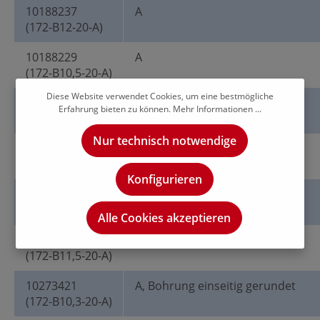
10188237
A
(172-B12-20-A)
10188229
A
(172-B10,5-20-A)
Diese Website verwendet Cookies, um eine bestmögliche
10188232
A
Erfahrung bieten zu können.
Mehr Informationen ...
(172-B11-20-A)
Nur technisch notwendige
10188227
A
(172-B10,2-20-A)
Konfigurieren
10188233
A
(172-B11,8-20-A)
Alle Cookies akzeptieren
10188235
A
(172-B11,5-20-A)
10273421
A, Bohrung einseitig gerundet
(172-B10,3-20-A)