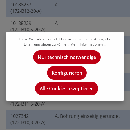
10188237
A
(172-B12-20-A)
10188229
A
(172-B10,5-20-A)
Diese Website verwendet Cookies, um eine bestmögliche
10188232
A
Erfahrung bieten zu können.
Mehr Informationen ...
(172-B11-20-A)
Nur technisch notwendige
10188227
A
(172-B10,2-20-A)
Konfigurieren
10188233
A
(172-B11,8-20-A)
Alle Cookies akzeptieren
10188235
A
(172-B11,5-20-A)
10273421
A, Bohrung einseitig gerundet
(172-B10,3-20-A)